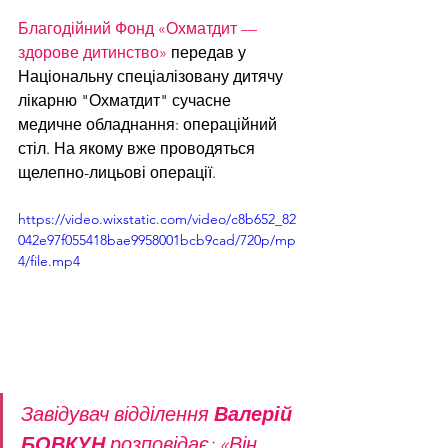
Благодійний Фонд «Охматдит — 
здорове дитинство»
 передав у 
Національну спеціалізовану дитячу 
лікарню "Охматдит" сучасне 
медичне обладнання: операційний 
стіл. На якому вже проводяться 
щелепно-лицьові операції.
https://video.wixstatic.com/video/c8b652_82
042e97f055418bae9958001bcb9cad/720p/mp
4/file.mp4
Завідувач відділення 
Валерій 
БОВКУН
 розповідає: «Він 