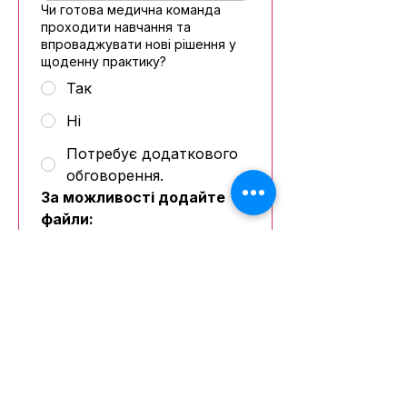
Чи готова медична команда
проходити навчання та
впроваджувати нові рішення у
щоденну практику?
Так
Ні
Потребує додаткового
обговорення.
За можливості додайте 
файли:
File upload
Додайте файли
фото відділення (для 
благоустрою);
фото наявного обладнання;
офіційний лист або запит від 
лікарні.
пропозицію