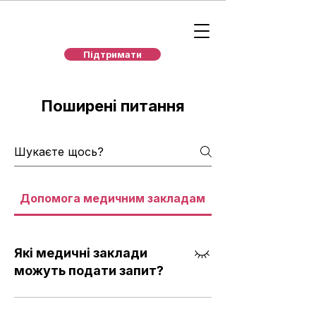
Підтримати
Поширені питання
Допомога медичним закладам
Індивідуальна 
Які медичні заклади
можуть подати запит?
Державні та комунальні дитячі