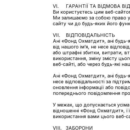
VI. ГАРАНТІЇ ТА ВІДМОВА ВІ
Ви користуєтесь цим веб-сайтом
Ми залишаємо за собою право у 
сайту чи до будь-яких його функ
VII. ВІДПОВІДАЛЬНІСТЬ
Ані «Фонд Охматдит», ані будь-
від нашого ім’я, не несе відповід
або штрафні збитки, витрати, в
використання, зміну змісту цьо
веб-сайті, або через будь-які на
Ані «Фонд Охматдит», ані будь-
несе відповідальності за підтри
оновлення інформації або повідо
попереднього повідомлення про
У межах, що допускається усіма
відношенні «Фонд Охматдит», її 
використання вами цього веб-са
VIII. ЗАБОРОНИ