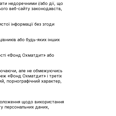
ати недоречними і/або дії, що
ого веб-сайту законодавств,
стої інформації без згоди
івників або будь-яких інших
ності «Фонд Охматдит» або
ключаючи, але не обмежуючись
еж «Фонд Охматдит» і третіх
й, порнографічний характер,
 положення щодо використання
ту персональних даних,