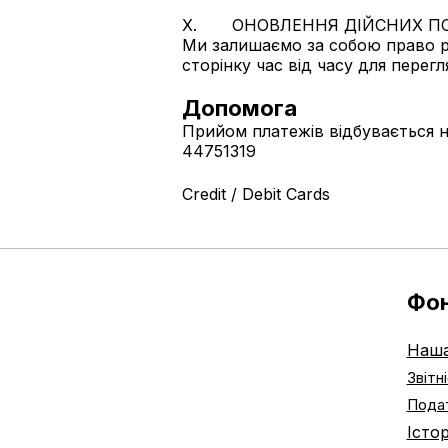
X. ОНОВЛЕННЯ ДІЙСНИХ ПО
Ми залишаємо за собою право ро
сторінку час від часу для перегл
Допомога
Прийом платежів відбуваєтьс
44751319
Credit / Debit Cards
Фо
Наша
Звітн
Подат
Істо