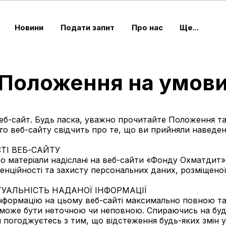
Новини
Подати запит
Про нас
Ще...
Положення на умов
веб-сайт. Будь ласка, уважно прочитайте Положення та
го веб-сайту свідчить про те, що ви прийняли наведен
СТІ ВЕБ-САЙТУ
бо матеріали надіслані на веб-сайти «Фонду Охматдит»
ційності та захисту персональних даних, розміщеної 
КТУАЛЬНІСТЬ НАДАНОЇ ІНФОРМАЦІЇ
нформацію на цьому веб-сайті максимально повною та
а може бути неточною чи неповною. Спираючись на будь
Ви погоджуєтесь з тим, що відстеження будь-яких змін у