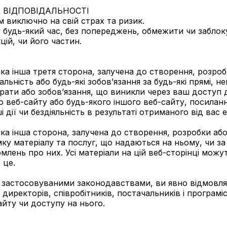
Д ВІДПОВІДАЛЬНОСТІ
 виключно на свій страх та ризик.
будь-який час, без попереджень, обмежити чи заблок
цій, чи його частин.
яка інша третя сторона, залучена до створення, розро
альність або будь-які зобов’язання за будь-які прямі, н
трати або зобов’язання, що виникли через ваш доступ
го веб-сайту або будь-якого іншого веб-сайту, посилан
ші дії чи бездіяльність в результаті отриманого від ва
яка інша сторона, залучена до створення, розробки аб
мку матеріалу та послуг, що надаються на ньому, чи з
млень про них. Усі матеріали на цій веб-сторінці можу
 це.
 застосовуваними законодавствами, ви явно відмовляєт
директорів, співробітників, постачальників і програмі
йту чи доступу на нього.