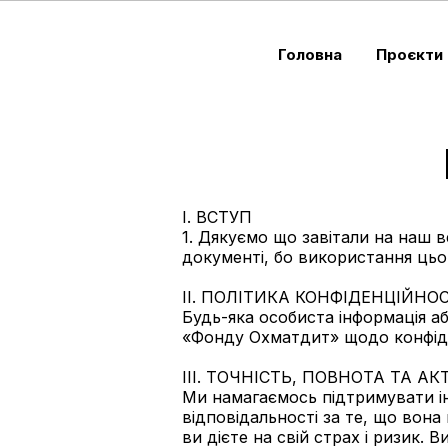
Головна
Проєкти
I. ВСТУП
1. Дякуємо що завітали на наш 
документі, бо використання цьо
II. ПОЛІТИКА КОНФІДЕНЦІЙНО
Будь-яка особиста інформація а
«Фонду Охматдит» щодо конфіден
III. ТОЧНІСТЬ, ПОВНОТА ТА А
Ми намагаємось підтримувати і
відповідальності за те, що вон
ви дієте на свій страх і ризик. 