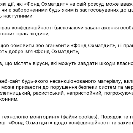
кі дії, які «Фонд Охматдит» на свій розсуд може вваж
чи є забороненими будь-яким із застосовуваних до ць
ь наступними:
 прав конфіденційності (включаючи завантаження особи
аконних прав людини;
щоб обмовити або зганьбити «Фонд Охматдит», її прац
ують добре ім’я «Фонд Охматдит»;
в, що містять віруси, які можуть завдати шкоди влас
веб-сайт будь-якого несанкціонованого матеріалу, в
у може призвести до порушення безпеки систем та мер
аклепницький, расистський, непристойний, погрожуючи
конним.
технологію моніторингу (файли cookies). Порядок та
ітиці «Фонд Охматдит» щодо конфіденційності та захис