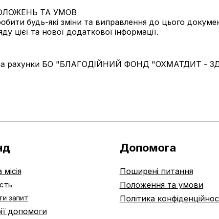
ЛОЖЕНЬ ТА УМОВ
бити будь-які зміни та виправлення до цього докумен
яду цієї та нової додаткової інформації.
я на рахунки БО "БЛАГОДІЙНИЙ ФОНД "ОХМАТДИТ -
нд
Допомога
 місія
Поширені питання
ість
Положення та умови
и запит
Політика конфіденційнос
рії допомоги