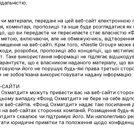
ідальністю.
 чи матеріали, передані на цей веб-сайт електронною
я, коментарі, пропозиції та інше буде розглядатися як
-що, що ви передаєте чи пересилаєте стає власністю 
 метою, включаючи, але не обмежуючись, відтворення,
зміщення на веб-сайті. Крім того, «Nestle Group» мож
ходи, розробки, пропозиції або концепції, що містилис
т. Таке використання інформації не підлягає відшкодув
рантуєте, що є власником наданого матеріалу, що ві
овуючи його не порушує будь-які права третьої сторон
 не зобов’язана використовувати надану інформацію.
-САЙТИ
 Охматдит» можуть привести вас на веб-сайти сторон
цьому випадку «Фонд Охматдит» не бере на себе відпов
их веб-сайтів. «Фонд Охматдит» надає такі посилання 
и на веб-сайтах сторонніх компаній. Розміщення будь-
атдит» схвалює чи підтримує його. Ми наполегливо р
ти юридичні примітки та положення щодо конфіденційно