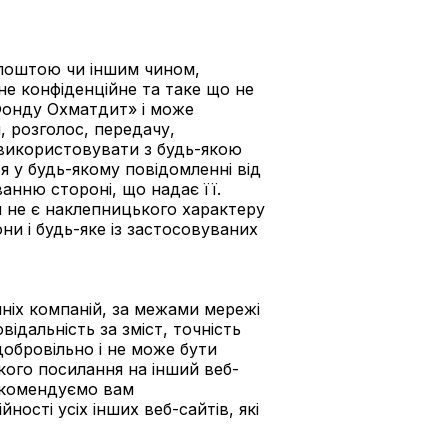
 поштою чи іншим чином,
 не конфіденційне та таке що не
«Фонду Охматдит» і може
 розголос, передачу,
е використовувати з будь-якою
я у будь-якому повідомленні від
анню стороні, що надає її.
н не є наклепницького характеру
и і будь-яке із застосовуваних
ніх компаній, за межами мережі
ідальність за зміст, точність
добровільно і не може бути
якого посилання на інший веб-
екомендуємо вам
сті усіх інших веб-сайтів, які