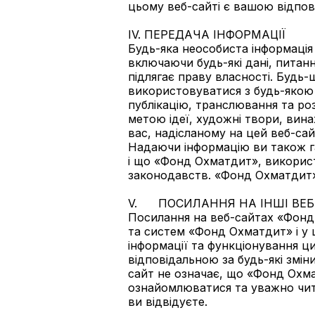
цьому веб-сайті є вашою відпов
IV. ПЕРЕДАЧА ІНФОРМАЦІЇ
Будь-яка неособиста інформація
включаючи будь-які дані, питанн
підлягає праву власності. Будь
використовуватися з будь-якою
публікацію, транслювання та ро
метою ідеї, художні твори, вина
вас, надісланому на цей веб-сай
Надаючи інформацію ви також га
і що «Фонд Охматдит», використ
законодавств. «Фонд Охматдит»
V. ПОСИЛАННЯ НА ІНШІ ВЕБ
Посилання на веб-сайтах «Фонд
та систем «Фонд Охматдит» і у 
інформації та функціонування ц
відповідальною за будь-які змін
сайт не означає, що «Фонд Охм
ознайомлюватися та уважно чита
ви відвідуєте.