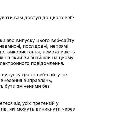
увати вам доступ до цього веб-
бки або випуску цього веб-сайту
енавмисні, послідовні, непрямі
 до, використання, неможливість
ня на який ви знайшли на цьому
с електронного повідомлення.
о випуску цього веб-сайту не
а внесення виправлень,
ть бути зміненими без
еся від усіх претензій у
стів, які можуть виникнути через