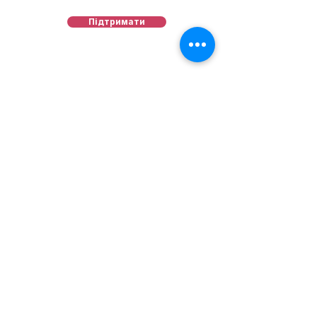
Підтримати
Фонд
Наша місія
Звітність
Подати запит
Історії допомоги
Новини
Контакти
Допомога
Поширені питання
Положення та умови
Політика конфіденційності
Напишіть нам
contact@ohmatdytfund.org