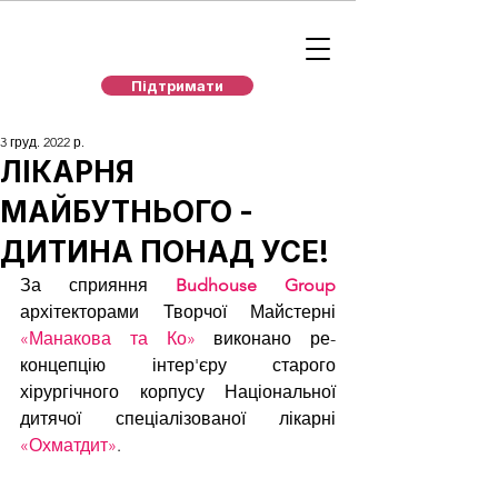
Підтримати
3 груд. 2022 р.
ЛІКАРНЯ
МАЙБУТНЬОГО -
ДИТИНА ПОНАД УСЕ!
За сприяння 
Budhouse Group
архітекторами Творчої Майстерні 
«Манакова та Ко»
 виконано ре-
концепцію інтер'єру старого 
хірургічного корпусу Національної 
дитячої спеціалізованої лікарні 
«Охматдит»
.