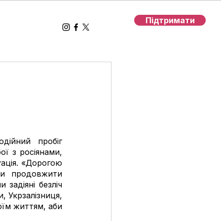
Підтримати
дійний пробіг 
ї з росіянами, 
ція. «Дорогою 
би продовжити 
задіяні безліч 
, Укрзалізниця, 
оїм життям, аби 