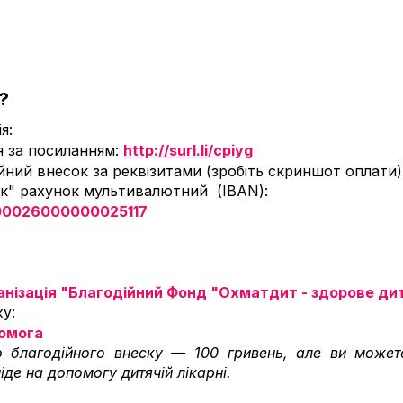
?
я: 
 за посиланням: 
http://surl.li/cpiyg
йний внесок за реквізитами (зробіть скриншот оплати):
к" рахунок мультивалютний  (IBAN): 
0026000000025117
анізація "Благодійний Фонд "Охматдит - здорове ди
у: 
помога
о благодійного внеску — 100 гривень, але ви можете
іде на допомогу дитячій лікарні.