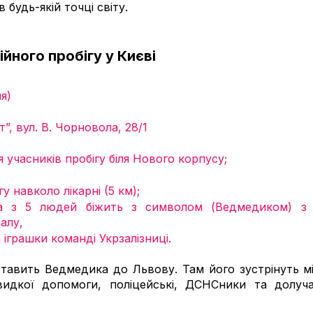
км в будь-якій точці світу. 
йного пробігу у Києві
ля)
, вул. В. Чорновола, 28/1
я учасників пробігу біля Нового корпусу; 
 
гу навколо лікарні (5 км);
а з 5 людей біжить з символом (Ведмедиком) з 
алу, 
 іграшки команді Укрзалізниці.
ставить Ведмедика до Львову. Там його зустрінуть мі
швидкої допомоги, поліцейські, ДСНСники та долучат