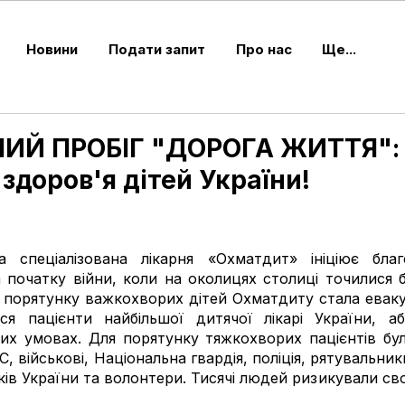
Новини
Подати запит
Про нас
Ще...
ИЙ ПРОБІГ "ДОРОГА ЖИТТЯ":
здоров'я дітей України!
а спеціалізована лікарня «Охматдит» ініціює благо
початку війни, коли на околицях столиці точилися бо
порятунку важкохворих дітей Охматдиту стала евакуа
ся пацієнти найбільшої дитячої лікарі України, а
их умовах. Для порятунку тяжкохворих пацієнтів були 
 військові, Національна гвардія, поліція, рятувальники
очків України та волонтери. Тисячі людей ризикували св