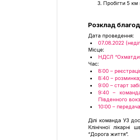
      3. Пробігти 5 
Розклад благоді
Дата проведення:
07.08.2022 (неді
Місце: 
НДСЛ “Охматдит”
Час:  
8:00 – реєстраці
8:40 – розминка;
9:00 – старт забі
9:40 – команд
Південного вокз
10:00 – передача
Ділі команда УЗ до
Клінічної лікарні 
“Дорога життя”. 