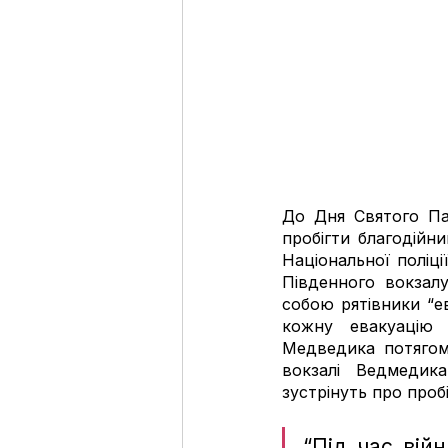
До Дня Святого Пан
пробігти благодійни
Національної поліці
Південного вокзалу
собою рятівники “
кожну евакуацію м
Медведика потягом 
вокзалі Ведмедика
зустрінуть про пробі
“Під час вій