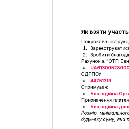
Як взяти участь
Покрокова інструкці
Зареєструватися
Зробити благоді
Рахунок в "ОТП Бан
UA61300528000
ЄДРПОУ: 
44751319
Отримувач: 
Благодійна Орг
Призначення платеж
Благодійна до
Розмір мінімальног
будь-яку суму, яка п