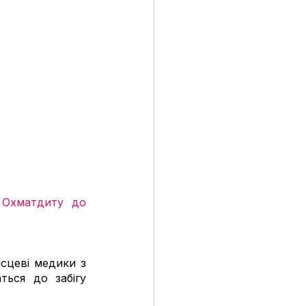
Охматдиту до 
сцеві медики з 
ься до забігу 