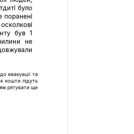
диті було 
 поранені 
осколкові 
ту був 1 
илини не 
овжували 
до евакуації та 
і кошти підуть 
ям рятувати ще 