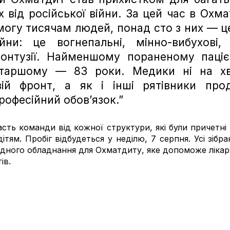
від російської війни. За цей час в Охмат
огу тисячам людей, понад сто з них — це
йни: це вогнепальні, мінно-вибухові, 
контузії. Найменшому пораненому пацієн
старшому — 83 роки. Медики ні на хв
ій фронт, а як і інші рятівники прод
рофесійний обов’язок.”
часть команди від кожної структури, які були причетні 
тям. Пробіг відбудеться у неділю, 7 серпня. Усі зібран
ідного обладнання для Охматдиту, яке допоможе лікар
ів.