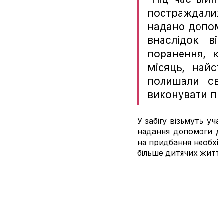
постраждалих 
надано допом
внаслідок ві
поранення, 
місяць, най
полишали св
виконувати п
У забігу візьмуть у
надання допомоги ді
на придбання необх
більше дитячих житт