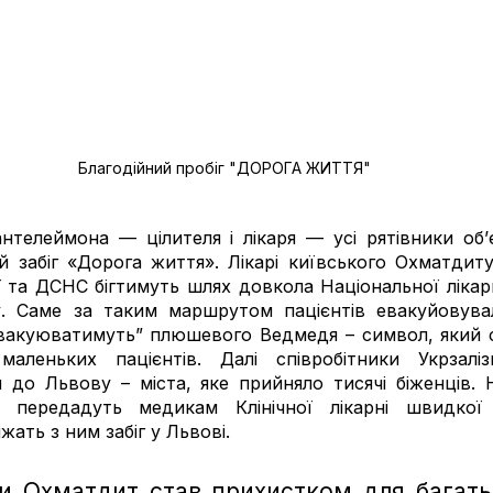
Благодійний пробіг "ДОРОГА ЖИТТЯ"
телеймона — цілителя і лікаря — усі рятівники об’є
й забіг «Дорога життя». Лікарі київського Охматдиту,
ї та ДСНС бігтимуть шлях довкола Національної лікар
. Саме за таким маршрутом пацієнтів евакуйовували 
евакуюватимуть” плюшевого Ведмедя – символ, який 
аленьких пацієнтів. Далі співробітники Укрзалізн
до Львову – міста, яке прийняло тисячі біженців. Н
 передадуть медикам Клінічної лікарні швидкої 
жать з ним забіг у Львові. 
ни Охматдит став прихистком для багать