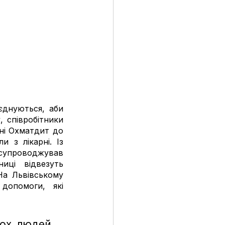
днуються, аби 
 співробітники 
ні Охматдит до 
з лікарні. Із 
супроводжував 
иці відвезуть 
а Львівському 
допомоги, які 
ох людей, 