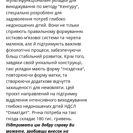
Мультифункціональні укладки для 
виходжування по методу "Кенгуру", 
спеціально розроблені для 
задоволення потреб глибоко 
недоношених дітей. Вони не тільки 
сприяють правильному формуванню 
кістково-м'язової системи та черепа 
малюків, але й підтримують важливі 
фізіологічні процеси, забезпечуючи 
більш стабільний розвиток. Крім того, 
завдяки своїй унікальній конструкції, 
такі укладки мають форму "гніздечка", 
повторюючи форму матки, та 
створюючи додаткове відчуття 
захищеності для немовляти. Цей 
проєкт направлений на підтримку 
відділення інтенсивного виходжування 
глибоко недоношених дітей НДСЛ 
"Охматдит". Річна потреба на такі 
гнізда складає 180 тис. гривень.
Підтримати цю добру справу Ви 
можете, зробивщи внесок на 