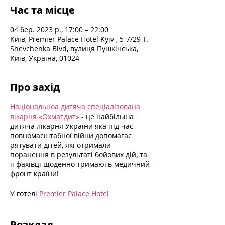
Час та місце
04 бер. 2023 р., 17:00 – 22:00
Київ, Premier Palace Hotel Kyiv , 5-7/29 T.
Shevchenka Blvd, вулиця Пушкінська,
Київ, Україна, 01024
Про захід
Національноа дитяча спеціалізована
лікарня «Охматдит»
- це найбільша
дитяча лікарня України яка під час
повномасштабної війни допомагає
рятувати дітей, які отримали
поранення в результаті бойових дій, та
її фахівці щоденно тримають медичний
фронт країни!
У готелі
Premier Palace Hotel
відбудеться Благодійний вечір «Рік
незламності», мета якого - придбання
сучасного діагностичного та
Розклад