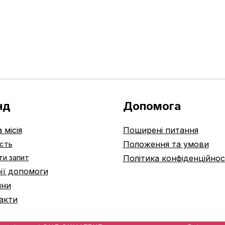
нд
Допомога
 місія
Поширені питання
ість
Положення та умови
и запит
Політика конфіденційнос
рії допомоги
ини
акти