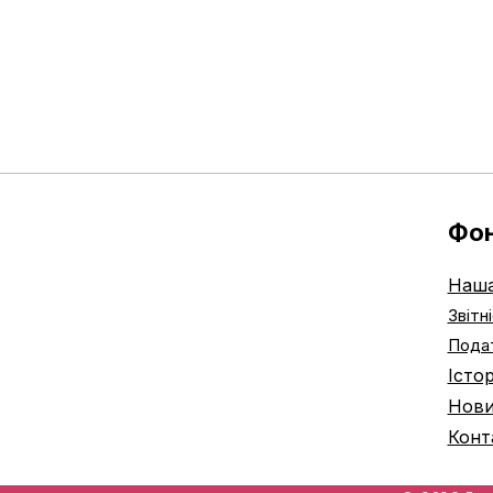
Фо
Наша
Звітн
Подат
Істо
Нов
Конт