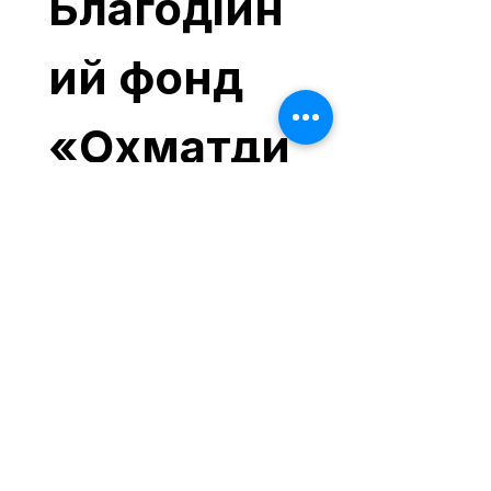
Благодійн
ий фонд 
«Охматди
т - 
Здорове 
дитинство
»
Назва медичного закладу та
пологового відділення.
*