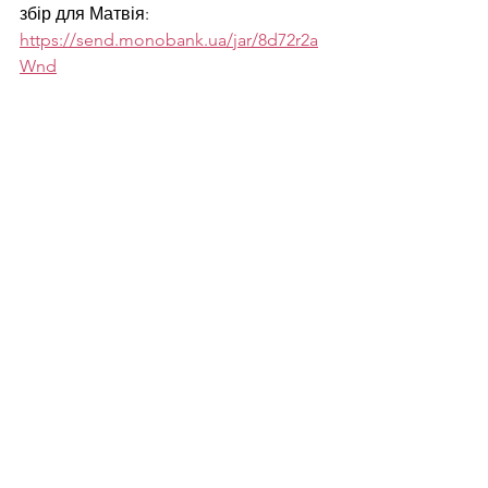
збір для Матвія:
https://send.monobank.ua/jar/8d72r2a
Wnd