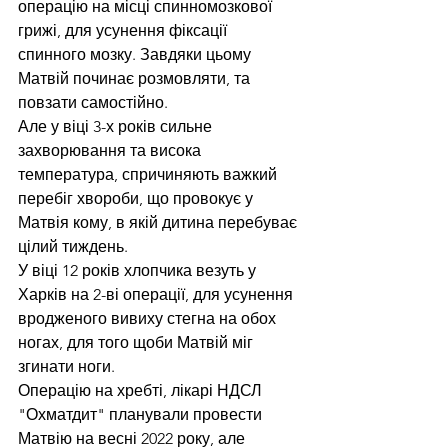
операцію на місці спинномозкової 
грижі, для усунення фіксації 
спинного мозку. Завдяки цьому 
Матвій починає розмовляти, та 
повзати самостійно.
Але у віці 3-х років сильне 
захворювання та висока 
температура, спричиняють важкий 
перебіг хвороби, що провокує у 
Матвія кому, в якій дитина перебуває 
цілий тиждень.
У віці 12 років хлопчика везуть у 
Харків на 2-ві операції, для усунення 
вродженого вивиху стегна на обох 
ногах, для того щоби Матвій міг 
згинати ноги.
Операцію на хребті, лікарі НДСЛ 
"Охматдит" планували провести 
Матвію на весні 2022 року, але 