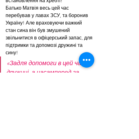
встановлення на хребті!
Батько Матвія весь цей час 
перебував у лавах ЗСУ, та боронив 
Україну! Але враховуючи важкий 
стан сина він був змушений 
звільнитися в офіцерський запас, для 
підтримки та допомозі дружині та 
сину!
«Задля допомоги в цей час 
дружині, а насамперед за 
проханням сина я звільнився 
за сімейними обставинами в 
офіцерський запас ЗСУ
», - 
каже 
ДАЩЕНКО Андрій
, 
батько хлопчика
.