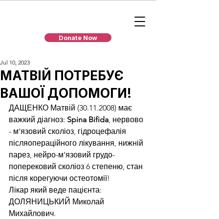
Donate Now
Jul 10, 2023
МАТВІЙ ПОТРЕБУЄ
ВАШОЇ ДОПОМОГИ!
ДАЩЕНКО Матвій (30.11.2008) має 
важкий діагноз: 
Spina Bifida
, нервово 
- м’язовий сколіоз, гідроцефалія 
післяопераційного лікування, нижній 
парез, нейро-м’язовий грудо-
поперековий сколіоз 6 степеню, стан 
після корегуючи остеотомії! 
Лікар який веде пацієнта: 
ДОЛЯНИЦЬКИЙ Миколай 
Михайлович. 