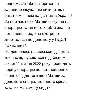
повномасштабне вторгнення 
завадило лікуванню дитини, як і 
багатьом іншим пацієнтам в Україні! 
За цей час поки Матвій очікував на 
операцію,  стан його хребта значно 
погіршився, родина екстрено 
звертається по допомогу у НДСЛ 
"Охматдит".
Не дивлячись на військові дії, які в 
той час відбуваються під Києвом, 
лікарі 11 квітня 2022 року проводять 
першу операцію по встановленню 
"венцю", для того щоб Матвій за 
допомоги спеціалізованого крісла 
каталки мав змогу сидіти.