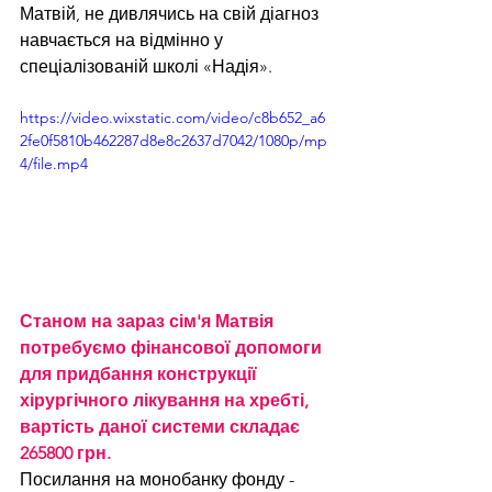
Матвій, не дивлячись на свій діагноз 
навчається на відмінно у 
спеціалізованій школі «Надія». 
https://video.wixstatic.com/video/c8b652_a6
2fe0f5810b462287d8e8c2637d7042/1080p/mp
4/file.mp4
Станом на зараз сім'я Матвія 
потребуємо фінансової допомоги 
для придбання конструкції 
хірургічного лікування на хребті, 
вартість даної системи складає 
265800 грн.
Посилання на монобанку фонду - 