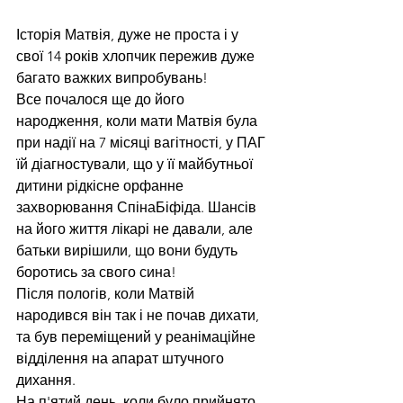
Історія Матвія, дуже не проста і у 
свої 14 років хлопчик пережив дуже 
багато важких випробувань! 
Все почалося ще до його 
народження, коли мати Матвія була 
при надії на 7 місяці вагітності, у ПАГ 
їй діагностували, що у її майбутньої 
дитини рідкісне орфанне 
захворювання СпінаБіфіда. Шансів 
на його життя лікарі не давали, але 
батьки вирішили, що вони будуть 
боротись за свого сина! 
Після пологів, коли Матвій 
народився він так і не почав дихати, 
та був переміщений у реанімаційне 
відділення на апарат штучного 
дихання.
На п'ятий день, коли було прийнято 