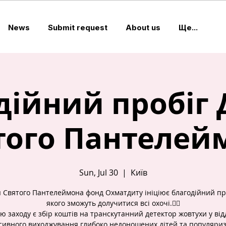
News
Submit request
About us
Ще...
дійний пробіг 
того Пантелей
Sun, Jul 30
  |  
Київ
 Святого Пантелеймона фонд Охматдиту ініціює благодійний про
якого зможуть долучитися всі охочі.🏃‍♀️
ю заходу є збір коштів на транскутанний детектор жовтухи у від
сивного виходжування глибоко недоношених дітей та популяри