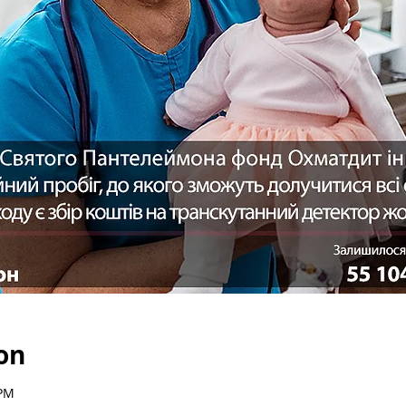
on
 PM