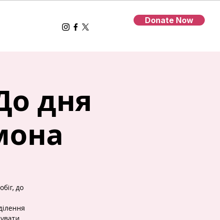
Donate Now
До дня
мона
біг, до
ділення
зувати