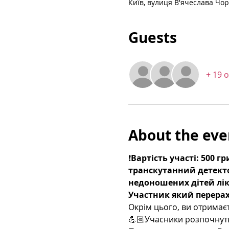
Київ, вулиця В'ячеслава Чорн
Guests
+ 19 
About the eve
❗️
Вартість участі: 500 г
транскутанний детекто
недоношених дітей лік
Участник який перерах
Окрім цього, ви отримає
💪🏻Учасники розпочнуть