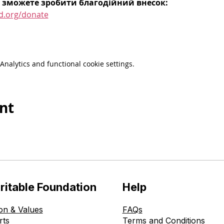
 зможете зробити благодійний внесок:
d.org/donate
nalytics and functional cookie settings.
nt
ritable Foundation
Help
on & Values
FAQs
rts
Terms and Conditions