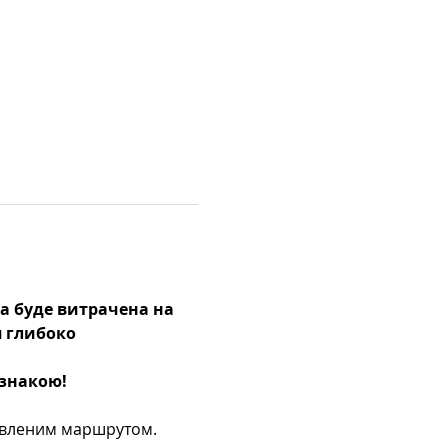
а буде витрачена на 
 глибоко 
дзнакою!
новленим маршрутом.