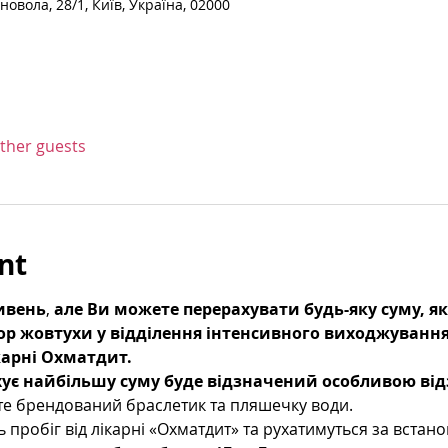
овола, 28/1, Київ, Україна, 02000
other guests
nt
ривень
, 
але Ви можете перерахувати будь-яку суму, як
р жовтухи у відділення інтенсивного виходжування
арні Охматдит. 
ує найбільшу суму буде відзначений особливою ві
те брендований браслетик та пляшечку води. 
 пробіг від лікарні «Охматдит» та рухатимуться за вста