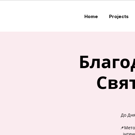
Home
Projects
Благо
Свя
До Дня
📌Мето
інтен