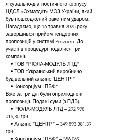
лікувально-діагностичного корпусу 
НДСЛ «Охматдит» МОЗ України, який 
був пошкоджений ракетним ударом.
Нагадаємо, що 16 травня 2025 року 
завершився прийом тендерних 
пропозицій у системі Prozorro. До 
участі в процедурі подалися три 
компанії:
    • ТОВ “РІОЛА-МОДУЛЬ ЛТД”
    • ТОВ “Український виробничо-
будівельний альянс ‘ЦЕНТР’”
    • Консорціум “ПБФ”
Вже за три дні були оприлюднені 
пропозиції. Подані суми (з ПДВ):
    • РІОЛА-МОДУЛЬ ЛТД – 292 998 
016,30 грн
    • Альянс “ЦЕНТР” – 349 893 381,39 
грн
    • Консорціум “ПБФ” – 356 069 