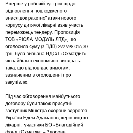
Вперше у робочій зустрічі щодо 
відновлення пошкодженого 
внаслідок ракетної атаки нового 
корпусу дитячої лікарні взяв участь 
переможець тендеру. Пропозиція 
ТОВ «РІОЛА-МОДУЛЬ ЛТД», що 
оголосила суму (з ПДВ) 292 998 016,30 
грн, була визнана НДСЛ «Охматдит» 
як найбільш економічно вигідна та 
така, що відповідає вимогам, 
зазначеним в оголошенні про 
закупівлю.
Під час обговорення майбутнього 
договору були також присутні: 
заступник Міністра охорони здоров’я 
України Едем Адаманов, керівництво 
лікарні,  учасники БО «Благодійний 
фонд «Охматдит – Здорове 